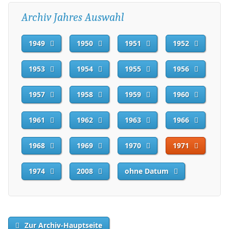
Archiv Jahres Auswahl
1949
1950
1951
1952
1953
1954
1955
1956
1957
1958
1959
1960
1961
1962
1963
1966
1968
1969
1970
1971
1974
2008
ohne Datum
Zur Archiv-Hauptseite