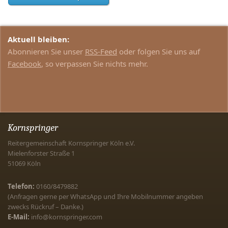
Aktuell bleiben:
Abonnieren Sie unser
RSS-Feed
oder folgen Sie uns auf
Facebook
, so verpassen Sie nichts mehr.
Kornspringer
Reitergemeinschaft Kornspringer Köln e.V.
Mielenforster Straße 1
51069
Köln
Telefon:
0160/8479882
(Anfragen gerne per WhatsApp und Ihre Mobilnummer angeben
zwecks Rückruf – Danke.)
E-Mail:
info@kornspringer.com