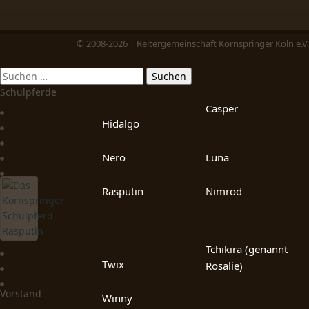
© 2008-2026 | Reitergemeinschaft Kornspringer Köln e.V.
Schulpferde
Casper
Hidalgo
Nero
Luna
Rasputin
Nimrod
Tchikira (genannt
Twix
Rosalie)
Vorstand
Winny