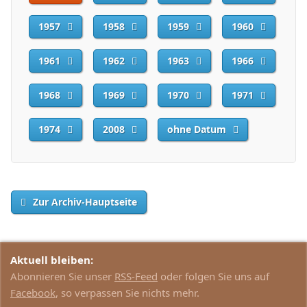
1957
1958
1959
1960
1961
1962
1963
1966
1968
1969
1970
1971
1974
2008
ohne Datum
Zur Archiv-Hauptseite
Aktuell bleiben:
Abonnieren Sie unser
RSS-Feed
oder folgen Sie uns auf
Facebook
, so verpassen Sie nichts mehr.