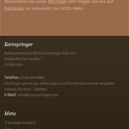
Abonnieren Sie unser
RSS-Feed
oder folgen Sie uns auf
Facebook
, so verpassen Sie nichts mehr.
Kornspringer
Reitergemeinschaft Kornspringer Köln e.V.
Mielenforster Straße 1
51069
Köln
Telefon:
0160/8479882
(Anfragen gerne per WhatsApp und Ihre Mobilnummer angeben
zwecks Rückruf – Danke.)
E-Mail:
info@kornspringer.com
Meta
Kontakt/Anfahrt