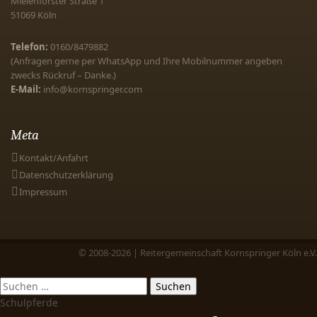
Mielenforster Straße 1
51069
Köln
Telefon:
0160/8479882
(Anfragen gerne per WhatsApp und Ihre Mobilnummer angeben
zwecks Rückruf – Danke.)
E-Mail:
info@kornspringer.com
Meta
Kontakt/Anfahrt
Datenschutzerklärung
Impressum
© 2008-2026 | Reitergemeinschaft Kornspringer Köln e.V.
Schulpferde