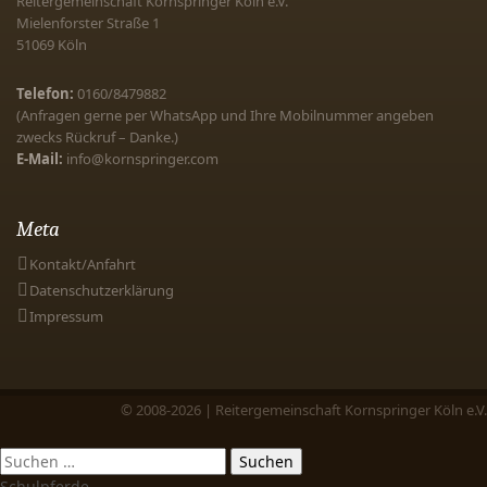
Reitergemeinschaft Kornspringer Köln e.V.
Mielenforster Straße 1
51069
Köln
Telefon:
0160/8479882
(Anfragen gerne per WhatsApp und Ihre Mobilnummer angeben
zwecks Rückruf – Danke.)
E-Mail:
info@kornspringer.com
Meta
Kontakt/Anfahrt
Datenschutzerklärung
Impressum
© 2008-2026 | Reitergemeinschaft Kornspringer Köln e.V.
Schulpferde