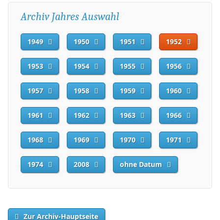
Archiv Jahres Auswahl
1949
1950
1951
1952
1953
1954
1955
1956
1957
1958
1959
1960
1961
1962
1963
1966
1968
1969
1970
1971
1974
2008
ohne Datum
Zur Archiv-Hauptseite