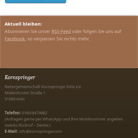
Aktuell bleiben:
Abonnieren Sie unser
RSS-Feed
oder folgen Sie uns auf
Facebook
, so verpassen Sie nichts mehr.
Kornspringer
Reitergemeinschaft Kornspringer Köln e.V.
Mielenforster Straße 1
51069
Köln
Telefon:
0160/8479882
(Anfragen gerne per WhatsApp und Ihre Mobilnummer angeben
zwecks Rückruf – Danke.)
E-Mail:
info@kornspringer.com