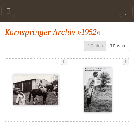
Kornspringer Archiv »1952«
Zeilen
Raster