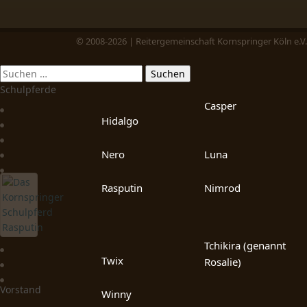
© 2008-2026 | Reitergemeinschaft Kornspringer Köln e.V.
Schulpferde
Casper
Hidalgo
Nero
Luna
Rasputin
Nimrod
Tchikira (genannt
Twix
Rosalie)
Vorstand
Winny