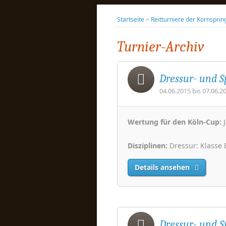
Startseite
>
Reitturniere der Kornsprin
Turnier-Archiv
Dressur- und S
04.06.2015 bis 07.06.2
Wertung für den Köln-Cup:
J
Disziplinen:
Dressur: Klasse E
Details ansehen
Dressur- und S