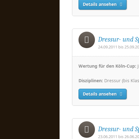
Details ansehen
Dressur- und S
24.09.2011 bis 25.09.2
Wertung für den Köln-Cup:
J
Disziplinen:
Dressur (bis Klas
Details ansehen
Dressur- und S
23.06.2011 bis 26.06.2