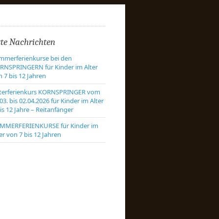
zte Nachrichten
mmerferienkurse bei den
RNSPRINGERN für Kinder im Alter
 7 bis 12 Jahren
terferienkurs KORNSPRINGER vom
03. bis 02.04.2026 für Kinder im Alter
is 12 Jahre – Reitanfänger
MMERFERIENKURSE für Kinder im
er von 7 bis 12 Jahren