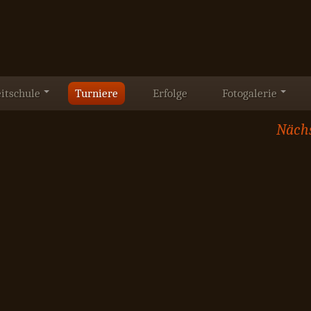
itschule
Turniere
Erfolge
Fotogalerie
Nächs