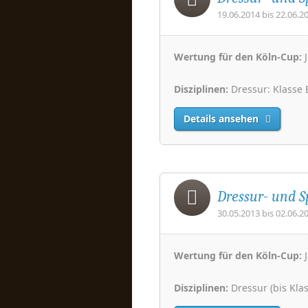
19.06.2014 bis 22.06.2
Wertung für den Köln-Cup:
J
Disziplinen:
Dressur: Klasse E
Details ansehen
Dressur- und S
30.05.2013 bis 02.06.2
Wertung für den Köln-Cup:
J
Disziplinen:
Dressur (bis Kla