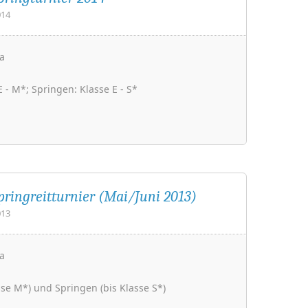
014
a
 - M*; Springen: Klasse E - S*
pringreitturnier (Mai/Juni 2013)
013
a
sse M*) und Springen (bis Klasse S*)