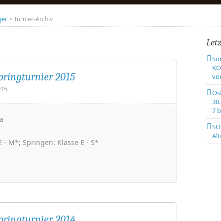
ger
> Turnier-Archiv
Let
So
KO
pringturnier 2015
von
015
Os
30.
7 b
a
SO
Alt
 - M*; Springen: Klasse E - S*
pringturnier 2014