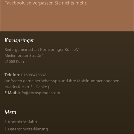
Facebook
, so verpassen Sie nichts mehr.
Kornspringer
Reitergemeinschaft Kornspringer Köln e.V.
Mielenforster Straße 1
51069
Köln
Telefon:
0160/8479882
(Anfragen gerne per WhatsApp und Ihre Mobilnummer angeben
zwecks Rückruf – Danke.)
E-Mail:
info@kornspringer.com
Meta
Kontakt/Anfahrt
Datenschutzerklärung