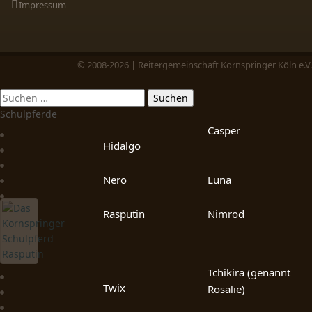
Impressum
© 2008-2026 | Reitergemeinschaft Kornspringer Köln e.V.
Schulpferde
Casper
Hidalgo
Nero
Luna
Rasputin
Nimrod
Tchikira (genannt
Twix
Rosalie)