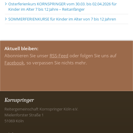
Osterferienkurs KORNSPRINGER vom 30.03. bis 02.04.2026 für
Kinder im Alter 7 bis 12 Jahre – Reitanfänger
SOMMERFERIENKURSE für Kinder im Alter von 7 bis 12 Jahren
Aktuell bleiben:
Abonnieren Sie unser
RSS-Feed
oder folgen Sie uns auf
Facebook
, so verpassen Sie nichts mehr.
Kornspringer
Reitergemeinschaft Kornspringer Köln e.V.
Mielenforster Straße 1
51069
Köln