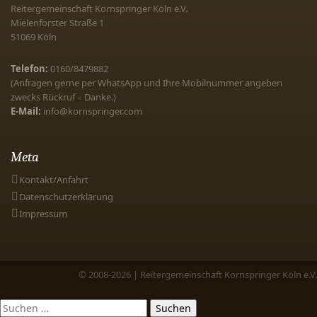
Reitergemeinschaft Kornspringer Köln e.V.
Mielenforster Straße 1
51069
Köln
Telefon:
0160/8479882
(Anfragen gerne per WhatsApp und Ihre Mobilnummer angeben
zwecks Rückruf – Danke.)
E-Mail:
info@kornspringer.com
Meta
Kontakt/Anfahrt
Datenschutzerklärung
Impressum
© 2008-2026 | Reitergemeinschaft Kornspringer Köln e.V.