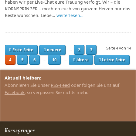
haben wir per Live-Chat eure Trauung verfolgt. Wir – die
KORNSPRINGER – möchten euch von ganzem Herzen nur das
Beste wünschen. Liebe...
weiterlesen…
Seite 4 von 14
Erste Seite
neuere
...
2
3
4
5
6
...
10
...
ältere
Letzte Seite
Aktuell bleiben:
Abonnieren Sie unser
RSS-Feed
oder folgen Sie uns auf
Facebook
, so verpassen Sie nichts mehr.
Kornspringer