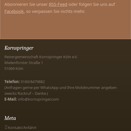
Abonnieren Sie unser
RSS-Feed
oder folgen Sie uns auf
Facebook
, so verpassen Sie nichts mehr.
Kornspringer
Reitergemeinschaft Kornspringer Köln e.V.
Mielenforster Straße 1
51069
Köln
Telefon:
0160/8479882
(Anfragen gerne per WhatsApp und Ihre Mobilnummer angeben
zwecks Rückruf – Danke.)
E-Mail:
info@kornspringer.com
Meta
Kontakt/Anfahrt