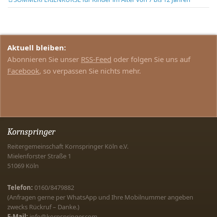
Aktuell bleiben:
Abonnieren Sie unser
RSS-Feed
oder folgen Sie uns auf
Facebook
, so verpassen Sie nichts mehr.
Kornspringer
Reitergemeinschaft Kornspringer Köln e.V.
Mielenforster Straße 1
51069
Köln
Telefon:
0160/8479882
(Anfragen gerne per WhatsApp und Ihre Mobilnummer angeben
zwecks Rückruf – Danke.)
E-Mail:
info@kornspringer.com