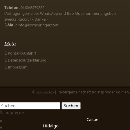
Telefon:
0160/8479882
(Anfragen gerne per WhatsApp und Ihre Mobilnummer angeben
zwecks Rückruf – Danke.)
E-Mail:
info@kornspringer.com
Meta
Kontakt/Anfahrt
Datenschutzerklärung
Impressum
© 2008-2026 | Reitergemeinschaft Kornspringer Köln e.V.
Schulpferde
Casper
Hidalgo