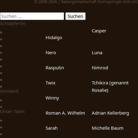
© 2008-2026 | Reitergemeinschaft Kornspringer Köln e.V.
Schulpferde
Casper
Hidalgo
Nero
Luna
Rasputin
Nimrod
Twix
Tchikira (genannt
Rosalie)
Vorstand
Winny
Unser Team
Roman A. Wilhelm
Adrian Kellerberg
Sarah
Michelle Baum