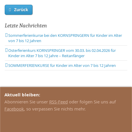
Zurück
Letzte Nachrichten
Sommerferienkurse bei den KORNSPRINGERN für Kinder im Alter
von 7 bis 12 Jahren
Osterferienkurs KORNSPRINGER vom 30.03. bis 02.04.2026 für
Kinder im Alter 7 bis 12 Jahre – Reitanfänger
SOMMERFERIENKURSE für Kinder im Alter von 7 bis 12 Jahren
Aktuell bleiben:
Abonnieren Sie unser
RSS-Feed
oder folgen Sie uns auf
Facebook
, so verpassen Sie nichts mehr.